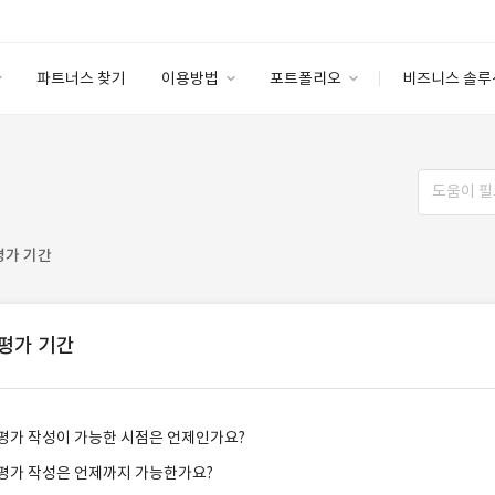
파트너스 찾기
이용방법
포트폴리오
비즈니스 솔루
이용방법
포트폴리오
엔터프라이즈
I
파트너 등급
이용후기
안심 코드 케어
이용요금
솔루션 마켓
고객센터
스토어
평가 기간
평가 기간
평가 작성이 가능한 시점은 언제인가요?
평가 작성은 언제까지 가능한가요?