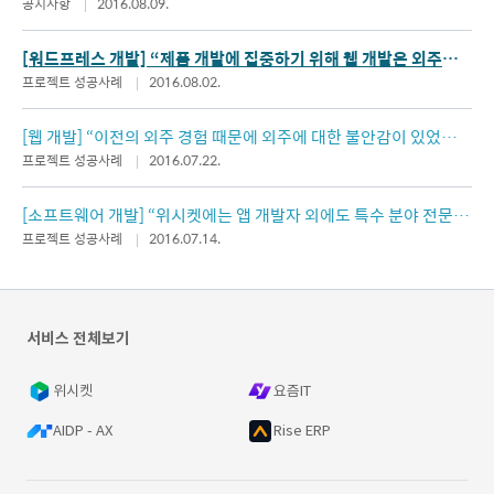
하실 수 있습니다!
공지사항
2016.08.09.
[워드프레스 개발] “제품 개발에 집중하기 위해 웹 개발은 외주를
맡기기로 결정했습니다.”
프로젝트 성공사례
2016.08.02.
[웹 개발] “이전의 외주 경험 때문에 외주에 대한 불안감이 있었는
데, 위시켓을 통해 해소할 수 있었습니다.
프로젝트 성공사례
2016.07.22.
[소프트웨어 개발] “위시켓에는 앱 개발자 외에도 특수 분야 전문 개
발자들이 많아 의뢰하게 되었습니다.”
프로젝트 성공사례
2016.07.14.
서비스 전체보기
위시켓
요즘IT
AIDP - AX
Rise ERP