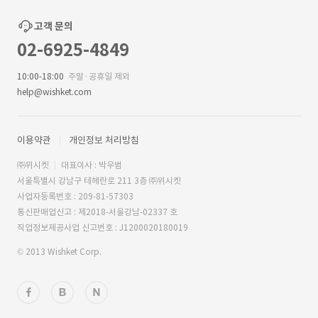
고객 문의
02-6925-4849
10:00-18:00
주말·공휴일 제외
help@wishket.com
이용약관
개인정보 처리방침
㈜위시켓
대표이사 : 박우범
서울특별시 강남구 테헤란로 211 3층 ㈜위시켓
사업자등록번호 : 209-81-57303
통신판매업신고 : 제2018-서울강남-02337 호
직업정보제공사업 신고번호 : J1200020180019
© 2013 Wishket Corp.