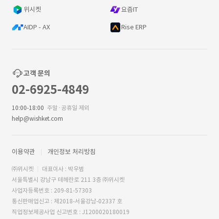
위시켓
요즘IT
AIDP - AX
Rise ERP
고객 문의
02-6925-4849
10:00-18:00
주말·공휴일 제외
help@wishket.com
이용약관
개인정보 처리방침
㈜위시켓
대표이사 : 박우범
서울특별시 강남구 테헤란로 211 3층 ㈜위시켓
사업자등록번호 : 209-81-57303
통신판매업신고 : 제2018-서울강남-02337 호
직업정보제공사업 신고번호 : J1200020180019