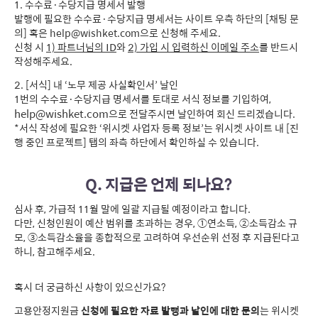
1. 수수료·수당지급 명세서 발행
발행에 필요한 수수료·수당지급 명세서는 사이트 우측 하단의 [채팅 문
의] 혹은
help@wishket.com
으로 신청해 주세요.
신청 시
1) 파트너님의 ID
와
2) 가입 시 입력하신 이메일 주소
를 반드시
작성해주세요.
2. [서식] 내 ‘노무 제공 사실확인서’ 날인
1번의 수수료·수당지급 명세서를 토대로 서식 정보를 기입하여,
help@wishket.com
으로 전달주시면 날인하여 회신 드리겠습니다.
*서식 작성에 필요한 ‘위시켓 사업자 등록 정보’는 위시켓 사이트 내 [진
행 중인 프로젝트] 탭의 좌측 하단에서 확인하실 수 있습니다.
Q. 지급은 언제 되나요?
심사 후, 가급적 11월 말에 일괄 지급될 예정이라고 합니다.
다만, 신청인원이 예산 범위를 초과하는 경우, ①연소득, ②소득감소 규
모, ③소득감소율을 종합적으로 고려하여 우선순위 선정 후 지급된다고
하니, 참고해주세요.
혹시 더 궁금하신 사항이 있으신가요?
고용안정지원금
신청에 필요한 자료 발행과 날인에 대한 문의
는 위시켓