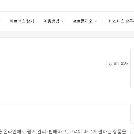
파트너스 찾기
이용방법
포트폴리오
비즈니스 솔루
이용방법
포트폴리오
엔터프라이즈
I
파트너 등급
이용후기
안심 코드 케어
이용요금
솔루션 마켓
고객센터
스토어
URL 복사
을 온라인에서 쉽게 관리·판매하고, 고객이 빠르게 원하는 상품을