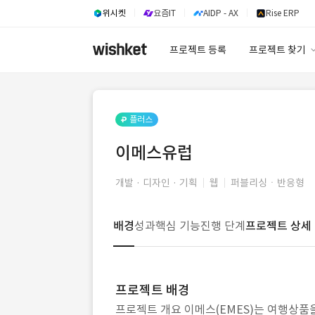
위시켓
요즘IT
AIDP - AX
Rise ERP
프로젝트 등록
프로젝트 찾기
프로젝트 찾기
유사사례 검색 A
플러스
이메스유럽
개발 · 디자인 · 기획
웹
퍼블리싱ㆍ반응형
배경
성과
핵심 기능
진행 단계
프로젝트 상세
프로젝트 배경
프로젝트 개요 이메스(EMES)는 여행상품