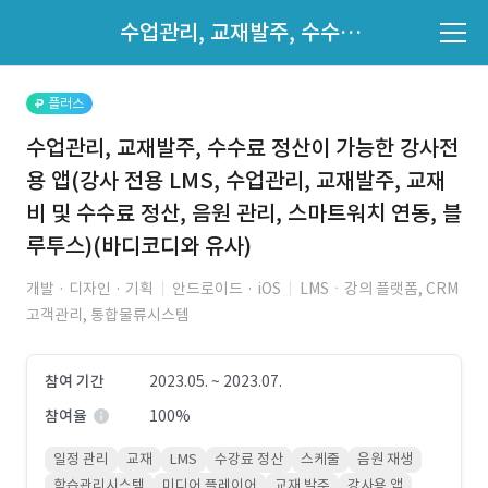
파트너의 지원 여부는 '지원자 목록'에서 확인하세요.
수업관리, 교재발주, 수수료 정산이 가능한 강사전용 앱(강사 전용 LMS, 수업관리, 교재발주, 교재비 및 수수료 정산, 음원 관리, 스마트워치 연동, 블루투스)(바디코디와 유사)
지원자 목록 바로가기
플러스
수업관리, 교재발주, 수수료 정산이 가능한 강사전
용 앱(강사 전용 LMS, 수업관리, 교재발주, 교재
비 및 수수료 정산, 음원 관리, 스마트워치 연동, 블
루투스)(바디코디와 유사)
개발 · 디자인 · 기획
안드로이드 · iOS
LMSㆍ강의 플랫폼, CRM
고객관리, 통합물류시스템
참여 기간
2023.05. ~ 2023.07.
참여율
100%
일정 관리
교재
LMS
수강료 정산
스케줄
음원 재생
학습관리시스템
미디어 플레이어
교재 발주
강사용 앱