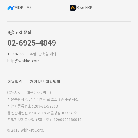
AIDP - AX
Rise ERP
고객 문의
02-6925-4849
10:00-18:00
주말·공휴일 제외
help@wishket.com
이용약관
개인정보 처리방침
㈜위시켓
대표이사 : 박우범
서울특별시 강남구 테헤란로 211 3층 ㈜위시켓
사업자등록번호 : 209-81-57303
통신판매업신고 : 제2018-서울강남-02337 호
직업정보제공사업 신고번호 : J1200020180019
© 2013 Wishket Corp.