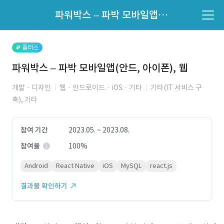
파트너의 지원 여부는 '지원자 목록'에서 확인하세요.
파워박스 – 파박 모바일앱(안드, 아이폰), 웹
지원자 목록 바로가기
플러스
파워박스 – 파박 모바일앱(안드, 아이폰), 웹
개발 · 디자인
웹 · 안드로이드 · iOS · 기타
기타(IT 서비스 구
축), 기타
참여 기간
2023.05. ~ 2023.08.
참여율
100%
Android
React Native
iOS
MySQL
react.js
결과물 확인하기