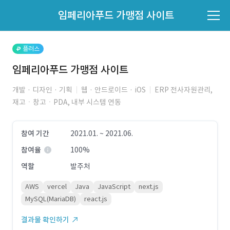
파트너의 지원 여부는 '지원자 목록'에서 확인하세요.
임페리아푸드 가맹점 사이트
지원자 목록 바로가기
플러스
임페리아푸드 가맹점 사이트
개발 · 디자인 · 기획
웹 · 안드로이드 · iOS
ERP 전사자원관리,
재고ㆍ창고ㆍPDA, 내부 시스템 연동
참여 기간
2021.01. ~ 2021.06.
참여율
100%
역할
발주처
AWS
vercel
Java
JavaScript
next.js
MySQL(MariaDB)
react.js
결과물 확인하기