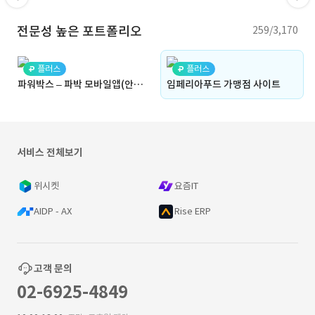
전문성 높은 포트폴리오
259/3,170
플러스
플러스
파워박스 – 파박 모바일앱(안드, 아이폰), 웹
임페리아푸드 가맹점 사이트
서비스 전체보기
위시켓
요즘IT
AIDP - AX
Rise ERP
고객 문의
02-6925-4849