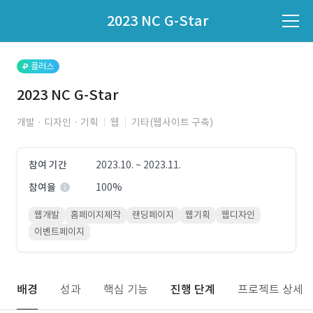
파트너의 지원 여부는 '지원자 목록'에서 확인하세요.
2023 NC G-Star
지원자 목록 바로가기
플러스
2023 NC G-Star
개발 · 디자인 · 기획
웹
기타(웹사이트 구축)
참여 기간
2023.10. ~ 2023.11.
참여율
100%
웹개발
홈페이지제작
랜딩페이지
웹기획
웹디자인
이벤트페이지
배경
성과
핵심 기능
진행 단계
프로젝트 상세