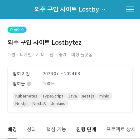
파트너의 지원 여부는 '지원자 목록'에서 확인하세요.
외주 구인 사이트 Lostbytez
지원자 목록 바로가기
플러스
외주 구인 사이트 Lostbytez
개발 · 디자인 · 기획
웹
중개ㆍ매칭 플랫폼
참여 기간
2024.07. ~ 2024.08.
참여율
100%
Kubernetes
TypeScript
Java
nest.js
minio
Nestjs
NextJS
Jenkins
배경
성과
핵심 기능
진행 단계
프로젝트 상세