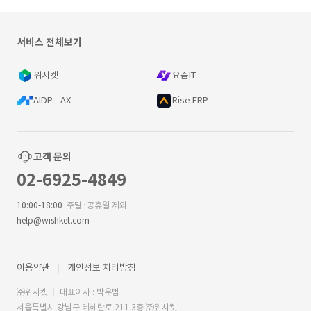
서비스 전체보기
위시켓
요즘IT
AIDP - AX
Rise ERP
고객 문의
02-6925-4849
10:00-18:00
주말·공휴일 제외
help@wishket.com
이용약관
개인정보 처리방침
㈜위시켓
대표이사 : 박우범
서울특별시 강남구 테헤란로 211 3층 ㈜위시켓