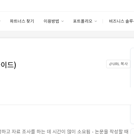
파트너스 찾기
이용방법
포트폴리오
비즈니스 솔루
이용방법
포트폴리오
엔터프라이즈
I
파트너 등급
이용후기
안심 코드 케어
이용요금
솔루션 마켓
고객센터
스토어
 가이드)
URL 복사
정하고 자료 조사를 하는 데 시간이 많이 소요됨 - 논문을 작성할 때