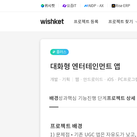
위시켓
요즘IT
AIDP - AX
Rise ERP
프로젝트 등록
프로젝트 찾기
프로젝트 찾기
유사사례 검색 A
플러스
대화형 엔터테인먼트 앱
개발 · 기획
웹 · 안드로이드 · iOS · PC프로그
배경
성과
핵심 기능
진행 단계
프로젝트 상세
프로젝트 배경
1) 문제점 • 기존 UGC 앱은 자유도가 낮