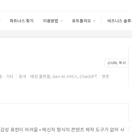
파트너스 찾기
이용방법
포트폴리오
비즈니스 솔루
이용방법
포트폴리오
엔터프라이즈
I
파트너 등급
이용후기
안심 코드 케어
이용요금
솔루션 마켓
고객센터
스토어
URL 복사
램 · 기타
중개ㆍ매칭 플랫폼, Gen AI 서비스, ChatGPTㆍ챗봇
고, 감성 표현이 어려움 • 메신저 형식의 콘텐츠 제작 도구가 없어 사