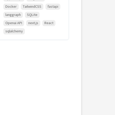
Docker
TailwindCSS
fastapi
langgraph
SQLite
Openai API
next.js
React
sqlalchemy