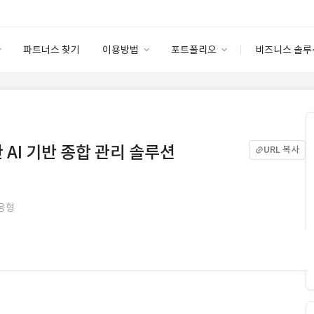
파트너스 찾기
이용방법
포트폴리오
비즈니스 솔루
이용방법
포트폴리오
엔터프라이즈
I
파트너 등급
이용후기
안심 코드 케어
이용요금
솔루션 마켓
고객센터
스토어
 AI 기반 종합 관리 솔루션
URL 복사
반응형