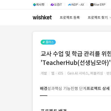
위시켓
요즘IT
AIDP - AX
Rise ERP
프로젝트 등록
프로젝트 찾기
프로젝트 찾기
유사사례 검색 A
플러스
교사 수업 및 학급 관리를 위한
'TeacherHub(선생님모아)'
개발
웹 · iOS
Gen AI 서비스, 퍼블리싱ㆍ
배경
성과
핵심 기능
진행 단계
프로젝트 상세