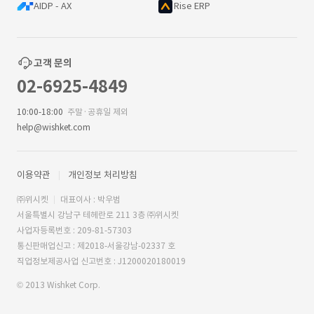
AIDP - AX
Rise ERP
고객 문의
02-6925-4849
10:00-18:00
주말·공휴일 제외
help@wishket.com
이용약관
개인정보 처리방침
㈜위시켓
대표이사 : 박우범
서울특별시 강남구 테헤란로 211 3층 ㈜위시켓
사업자등록번호 : 209-81-57303
통신판매업신고 : 제2018-서울강남-02337 호
직업정보제공사업 신고번호 : J1200020180019
© 2013 Wishket Corp.