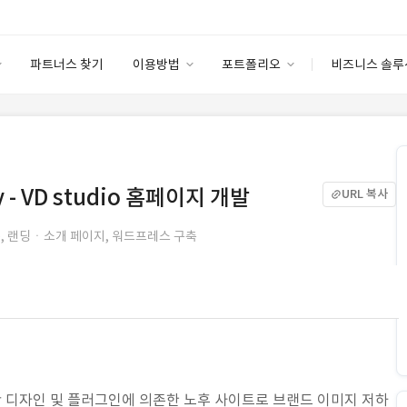
파트너스 찾기
이용방법
포트폴리오
비즈니스 솔루
이용방법
포트폴리오
엔터프라이즈
I
파트너 등급
이용후기
안심 코드 케어
이용요금
솔루션 마켓
고객센터
스토어
cy - VD studio 홈페이지 개발
URL 복사
), 랜딩ㆍ소개 페이지, 워드프레스 구축
 초반 디자인 및 플러그인에 의존한 노후 사이트로 브랜드 이미지 저하