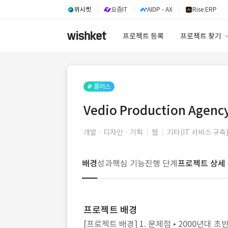
위시켓
요즘IT
AIDP - AX
Rise ERP
프로젝트 등록
프로젝트 찾기
프로젝트 찾기
유사사례 검색 A
플러스
Vedio Production Agen
개발 · 디자인 · 기획
웹
기타(IT 서비스 구축
배경
성과
핵심 기능
진행 단계
프로젝트 상세
프로젝트 배경
[프로젝트 배경] 1. 문제점 • 2000년대