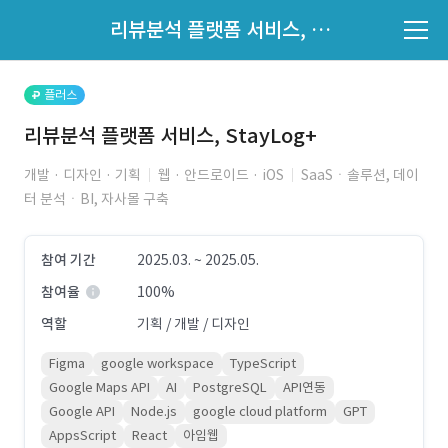
파트너의 지원 여부는 '지원자 목록'에서 확인하세요.
리뷰분석 플랫폼 서비스, StayLog+
지원자 목록 바로가기
플러스
리뷰분석 플랫폼 서비스, StayLog+
개발 · 디자인 · 기획
웹 · 안드로이드 · iOS
SaaSㆍ솔루션, 데이
터 분석ㆍBI, 자사몰 구축
참여 기간
2025.03. ~ 2025.05.
참여율
100%
역할
기획 / 개발 / 디자인
Figma
google workspace
TypeScript
Google Maps API
AI
PostgreSQL
API연동
Google API
Node.js
google cloud platform
GPT
AppsScript
React
아임웹