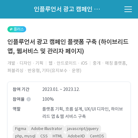
파트너의 지원 여부는 '지원자 목록'에서 확인하세요.
인플루언서 광고 캠페인 플랫폼 구축 (하이브리드 앱, 웹서비스 및 관리자 페이지)
지원자 목록 바로가기
플러스
인플루언서 광고 캠페인 플랫폼 구축 (하이브리드
앱, 웹서비스 및 관리자 페이지)
개발 · 디자인 · 기획
웹 · 안드로이드 · iOS
중개ㆍ매칭 플랫폼,
퍼블리싱ㆍ반응형, 기타(유지보수ㆍ운영)
참여 기간
2023.01. ~ 2023.12.
참여율
100%
역할
플랫폼 기획, 흐름 설계, UX/UI 디자인, 하이브
리드 앱 & 웹 서비스 구축
Figma
Adobe Illustrator
javascript/jquery
php, mysql
CSS
HTML
AdobeXD
CentOS