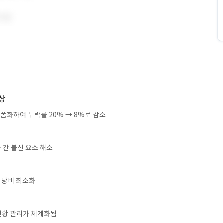
상
폼화하여 누락률 20% → 8%로 감소
 간 불신 요소 해소
 낭비 최소화
현황 관리가 체계화됨