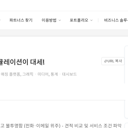
파트너스 찾기
이용방법
포트폴리오
비즈니스 솔루
이용방법
포트폴리오
엔터프라이즈
I
파트너 등급
이용후기
안심 코드 케어
이용요금
솔루션 마켓
고객센터
스토어
시뮬레이션이 대세!
URL 복사
매칭 플랫폼, 그래픽ㆍ미디어, 통계ㆍ대시보드
고 불투명함 (전화·이메일 위주) - 견적 비교 및 서비스 조건 파악