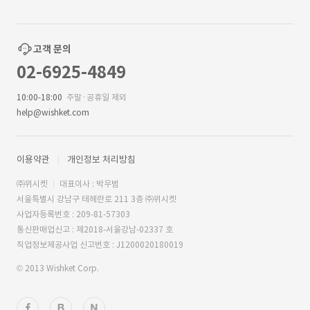
고객 문의
02-6925-4849
10:00-18:00
주말·공휴일 제외
help@wishket.com
이용약관
개인정보 처리방침
㈜위시켓
대표이사 : 박우범
서울특별시 강남구 테헤란로 211 3층 ㈜위시켓
사업자등록번호 : 209-81-57303
통신판매업신고 : 제2018-서울강남-02337 호
직업정보제공사업 신고번호 : J1200020180019
© 2013 Wishket Corp.