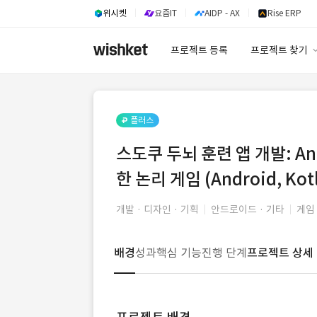
위시켓
요즘IT
AIDP - AX
Rise ERP
프로젝트 등록
프로젝트 찾기
프로젝트 찾기
유사사례 검색 A
플러스
스도쿠 두뇌 훈련 앱 개발: Andr
한 논리 게임 (Android, Kotl
개발 · 디자인 · 기획
안드로이드 · 기타
게임
배경
성과
핵심 기능
진행 단계
프로젝트 상세