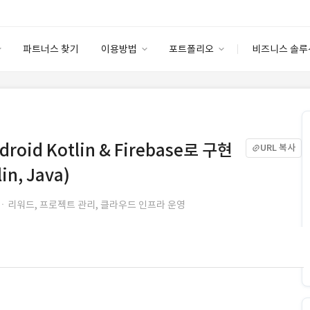
파트너스 찾기
이용방법
포트폴리오
비즈니스 솔루
이용방법
포트폴리오
엔터프라이즈
I
파트너 등급
이용후기
안심 코드 케어
이용요금
솔루션 마켓
고객센터
스토어
oid Kotlin & Firebase로 구현
URL 복사
in, Java)
ㆍ리워드, 프로젝트 관리, 클라우드 인프라 운영