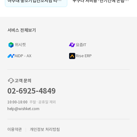
아주대 중소기업컨소시엄 리뉴얼 (홈페이지 리뉴얼, 교육 관리, 회원 관리, 강의 등록, 출석 관리, 자료실, 공지사항, LMS, 설문, 통계 분석)
누구나 저비용·단기간에 손쉽게 구축할 수 있는 No-Code 웹 빌더 개발
서비스 전체보기
위시켓
요즘IT
AIDP - AX
Rise ERP
고객 문의
02-6925-4849
10:00-18:00
주말·공휴일 제외
help@wishket.com
이용약관
개인정보 처리방침