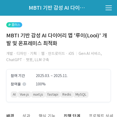
파트너의 지원 여부는 '지원자 목록'에서 확인하세요.
MBTI 기반 감성 AI 다이어리 앱 '루이(Looi)' 개발 및 온프레미스 최적화
지원자 목록 바로가기
플러스
MBTI 기반 감성 AI 다이어리 앱 '루이(Looi)' 개
발 및 온프레미스 최적화
개발 · 디자인 · 기획
웹 · 안드로이드 · iOS
Gen AI 서비스,
ChatGPTㆍ챗봇, LLM 구축
참여 기간
2025.03. ~ 2025.11.
참여율
100%
AI
Vue.js
nuxt.js
fastapi
Redis
MySQL
배경
성과
핵심 기능
진행 단계
프로젝트 상세