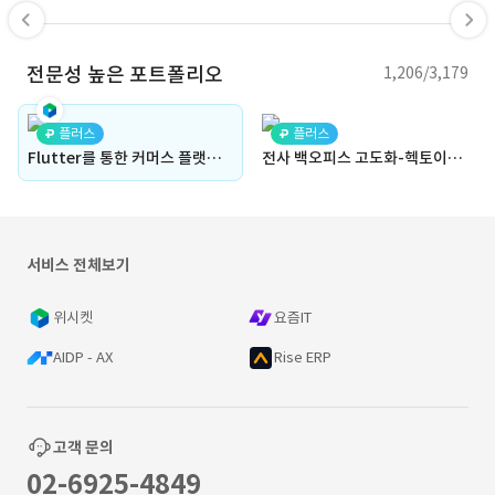
전문성 높은 포트폴리오
1,206/3,179
플러스
플러스
Flutter를 통한 커머스 플랫폼 프론트엔드 사용자 화면 개발 및 관리자 화면 개발 (쇼핑몰, 플러터, 프론트엔드, Frontend)
전사 백오피스 고도화-헥토이노베이션(쿠폰/CS)
서비스 전체보기
위시켓
요즘IT
AIDP - AX
Rise ERP
고객 문의
02-6925-4849