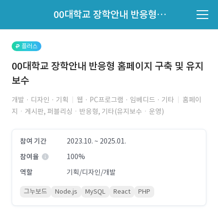
파트너의 지원 여부는 '지원자 목록'에서 확인하세요.
00대학교 장학안내 반응형 홈페이지 구축 및 유지보수
지원자 목록 바로가기
플러스
00대학교 장학안내 반응형 홈페이지 구축 및 유지
보수
개발 · 디자인 · 기획
웹 · PC프로그램 · 임베디드 · 기타
홈페이
지ㆍ게시판, 퍼블리싱ㆍ반응형, 기타(유지보수ㆍ운영)
참여 기간
2023.10. ~ 2025.01.
참여율
100%
역할
기획/디자인/개발
그누보드
Node.js
MySQL
React
PHP