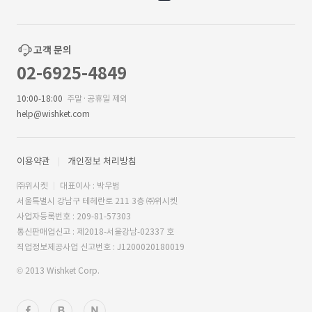
고객 문의
02-6925-4849
10:00-18:00
주말·공휴일 제외
help@wishket.com
이용약관
개인정보 처리방침
㈜위시켓
대표이사 : 박우범
서울특별시 강남구 테헤란로 211 3층 ㈜위시켓
사업자등록번호 : 209-81-57303
통신판매업신고 : 제2018-서울강남-02337 호
직업정보제공사업 신고번호 : J1200020180019
© 2013 Wishket Corp.