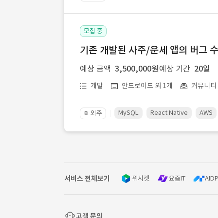
모집 중
기존 개발된 사주/운세 앱의 버그 
예상 금액
3,500,000원
예상 기간
20일
개발
안드로이드 외 1개
커뮤니티ㆍ
MySQL
React Native
AWS
외주
📔
서비스 전체보기
위시켓
요즘IT
AIDP
고객 문의