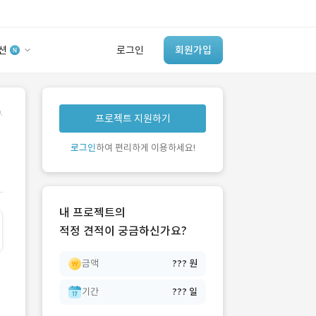
션
로그인
회원가입
유사사례 검색 AI
.
프로젝트 지원하기
‘이런 거’ 만들어본
개발 회사 있어?
로그인
하여 편리하게 이용하세요!
바로가기
내 프로젝트의
적정 견적이 궁금하신가요?
금액
??? 원
기간
??? 일