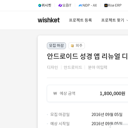
위시켓
요즘IT
AIDP - AX
Rise ERP
프로젝트 등록
프로젝트 찾기
프로젝트 찾기
모집 마감
외주
유사사례 검색 A
안드로이드 성경 앱 리뉴얼 
디자인
안드로이드
분야 미입력
1,800,000원
예상 금액
모집 마감일
2016년 09월 05일
예상 시작일
2016년 09월 05일