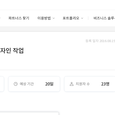
파트너스 찾기
이용방법
포트폴리오
비즈니스 솔루
이용방법
포트폴리오
엔터프라이즈
I
파트너 등급
이용후기
등록 일자 2016.08.19
안심 코드 케어
이용요금
솔루션 마켓
디자인 작업
고객센터
스토어
20일
23명
예상 기간
지원자 수