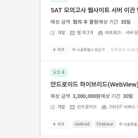
SAT 모의고사 웹사이트 서버 이관 
예상 금액
협의 후 결정
예상 기간
30일
개발
웹 외 2개
네트워크ㆍ서버 운
외주
· 등록일자 2026.07
서울특별시 강남구
📔
모집 중
안드로이드 하이브리드(WebView) 앱
예상 금액
3,000,000원
예상 기간
30일
개발
안드로이드
기타(IT 서비스 
Android
Firebase
외주
서울특별
📔