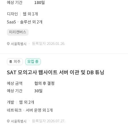
예상 기간
180일
디자인
웹 외 1개
SaaSㆍ솔루션 외 2개
미리캔버스
· 등록일자 2026.01.26.
서울특별시
외주
모집 중
📔
SAT 모의고사 웹사이트 서버 이관 및 DB 튜닝
예상 금액
협의 후 결정
예상 기간
30일
개발
웹 외 2개
네트워크ㆍ서버 운영 외 1개
· 등록일자 2026.07.27.
서울특별시