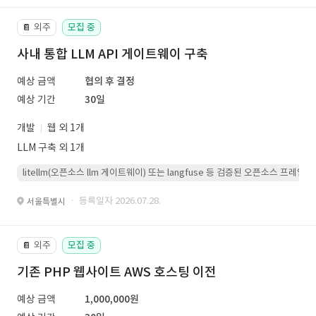
외주
모집 중
📔
사내 통합 LLM API 게이트웨이 구축
예상 금액
협의 후 결정
예상 기간
30일
개발
웹 외 1개
LLM 구축 외 1개
litellm(오픈소스 llm 게이트웨이) 또는 langfuse 등 검증된 오픈소스 프
· 등록일자 2026.07.28.
서울특별시
외주
모집 중
📔
기존 PHP 웹사이트 AWS 호스팅 이전
예상 금액
1,000,000원