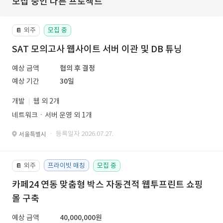
모집 중인 다른 프로젝트
외주
모집 중
📔
SAT 모의고사 웹사이트 서버 이관 및 DB 튜닝
예상 금액
협의 후 결정
예상 기간
30일
개발
웹 외 2개
네트워크ㆍ서버 운영 외 1개
· 등록일자 2026.07.27.
서울특별시
외주
프라이빗 매칭
모집 중
📔
카페24 연동 맞춤형 박스 자동견적 웹투프린트 쇼핑
몰 구축
예상 금액
40,000,000원