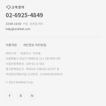
고객 문의
02-6925-4849
10:00-18:00
주말·공휴일 제외
help@wishket.com
이용약관
개인정보 처리방침
㈜위시켓
대표이사 : 박우범
서울특별시 강남구 테헤란로 211 3층 ㈜위시켓
사업자등록번호 : 209-81-57303
통신판매업신고 : 제2018-서울강남-02337 호
직업정보제공사업 신고번호 : J1200020180019
© 2013 Wishket Corp.