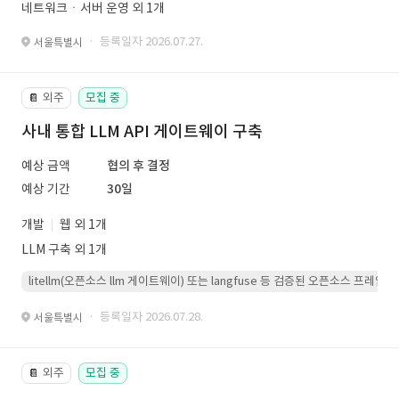
네트워크ㆍ서버 운영 외 1개
· 등록일자 2026.07.27.
서울특별시
외주
모집 중
📔
사내 통합 LLM API 게이트웨이 구축
예상 금액
협의 후 결정
예상 기간
30일
개발
웹 외 1개
LLM 구축 외 1개
litellm(오픈소스 llm 게이트웨이) 또는 langfuse 등 검증된 오픈소스 프
· 등록일자 2026.07.28.
서울특별시
외주
모집 중
📔