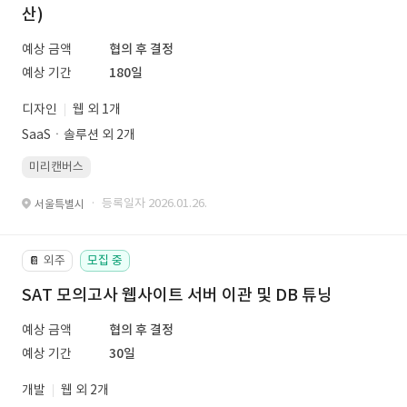
산)
예상 금액
협의 후 결정
예상 기간
180일
디자인
웹 외 1개
SaaSㆍ솔루션 외 2개
미리캔버스
· 등록일자 2026.01.26.
서울특별시
외주
모집 중
📔
SAT 모의고사 웹사이트 서버 이관 및 DB 튜닝
예상 금액
협의 후 결정
예상 기간
30일
개발
웹 외 2개