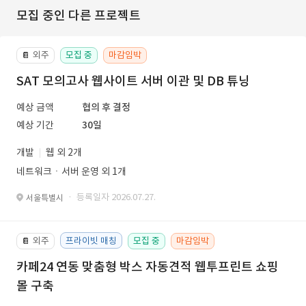
모집 중인 다른 프로젝트
외주
모집 중
마감임박
📔
SAT 모의고사 웹사이트 서버 이관 및 DB 튜닝
예상 금액
협의 후 결정
예상 기간
30일
개발
웹 외 2개
네트워크ㆍ서버 운영 외 1개
· 등록일자 2026.07.27.
서울특별시
외주
프라이빗 매칭
모집 중
마감임박
📔
카페24 연동 맞춤형 박스 자동견적 웹투프린트 쇼핑
몰 구축