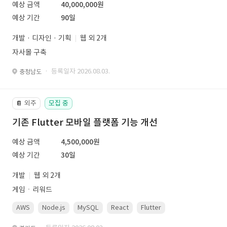
예상 금액
40,000,000원
예상 기간
90일
개발 · 디자인 · 기획
웹 외 2개
자사몰 구축
· 등록일자 2026.08.03.
충청남도
외주
모집 중
📔
기존 Flutter 모바일 플랫폼 기능 개선
예상 금액
4,500,000원
예상 기간
30일
개발
웹 외 2개
게임ㆍ리워드
AWS
Node.js
MySQL
React
Flutter