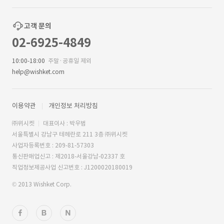
고객 문의
02-6925-4849
10:00-18:00
주말·공휴일 제외
help@wishket.com
이용약관
개인정보 처리방침
㈜위시켓
대표이사 : 박우범
서울특별시 강남구 테헤란로 211 3층 ㈜위시켓
사업자등록번호 : 209-81-57303
통신판매업신고 : 제2018-서울강남-02337 호
직업정보제공사업 신고번호 : J1200020180019
© 2013 Wishket Corp.