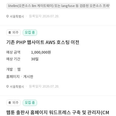
litellm(오픈소스 llm 게이트웨이) 또는 langfuse 등 검증된 오픈소스 프
· 등록일자 2026.07.28.
서울특별시
외주
모집 중
📔
기존 PHP 웹사이트 AWS 호스팅 이전
예상 금액
1,000,000원
예상 기간
30일
개발
웹
홈페이지ㆍ게시판
· 등록일자 2026.07.28.
서울특별시
외주
모집 중
📔
웹툰 출판사 홈페이지 워드프레스 구축 및 관리자(CM