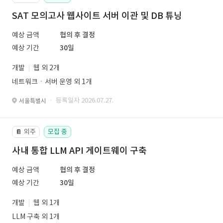
SAT 모의고사 웹사이트 서버 이관 및 DB 튜닝
예상 금액
협의 후 결정
예상 기간
30일
개발
웹 외 2개
네트워크ㆍ서버 운영 외 1개
· 등록일자 2026.07.27.
서울특별시
외주
모집 중
📔
사내 통합 LLM API 게이트웨이 구축
예상 금액
협의 후 결정
예상 기간
30일
개발
웹 외 1개
LLM 구축 외 1개