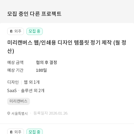
모집 중인 다른 프로젝트
외주
모집 중
📔
미리캔버스 웹/인쇄용 디자인 템플릿 정기 제작 (월 정
산)
예상 금액
협의 후 결정
예상 기간
180일
디자인
웹 외 1개
SaaSㆍ솔루션 외 2개
미리캔버스
· 등록일자 2026.01.26.
서울특별시
외주
모집 중
📔