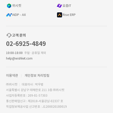
위시켓
요즘IT
AIDP - AX
Rise ERP
고객 문의
02-6925-4849
10:00-18:00
주말·공휴일 제외
help@wishket.com
이용약관
개인정보 처리방침
㈜위시켓
대표이사 : 박우범
서울특별시 강남구 테헤란로 211 3층 ㈜위시켓
사업자등록번호 : 209-81-57303
통신판매업신고 : 제2018-서울강남-02337 호
직업정보제공사업 신고번호 : J1200020180019