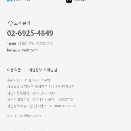
고객 문의
02-6925-4849
10:00-18:00
주말·공휴일 제외
help@wishket.com
이용약관
개인정보 처리방침
㈜위시켓
대표이사 : 박우범
서울특별시 강남구 테헤란로 211 3층 ㈜위시켓
사업자등록번호 : 209-81-57303
통신판매업신고 : 제2018-서울강남-02337 호
직업정보제공사업 신고번호 : J1200020180019
© 2013 Wishket Corp.