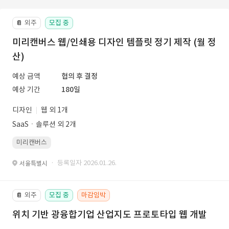
외주
모집 중
📔
미리캔버스 웹/인쇄용 디자인 템플릿 정기 제작 (월 정
산)
예상 금액
협의 후 결정
예상 기간
180일
디자인
웹 외 1개
SaaSㆍ솔루션 외 2개
미리캔버스
· 등록일자 2026.01.26.
서울특별시
외주
모집 중
마감임박
📔
위치 기반 광융합기업 산업지도 프로토타입 웹 개발