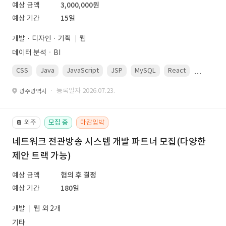
예상 금액
3,000,000원
예상 기간
15일
개발 · 디자인 · 기획
웹
데이터 분석ㆍBI
CSS
Java
JavaScript
JSP
MySQL
React
Spring
· 등록일자 2026.07.23.
광주광역시
외주
모집 중
마감임박
📔
네트워크 전관방송 시스템 개발 파트너 모집(다양한
제안 트랙 가능)
예상 금액
협의 후 결정
예상 기간
180일
개발
웹 외 2개
기타