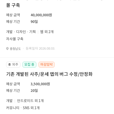
몰 구축
예상 금액
40,000,000원
예상 기간
90일
개발 · 디자인 · 기획
웹 외 2개
자사몰 구축
· 등록일자 2026.08.03.
충청남도
외주
모집 중
마감임박
📔
기존 개발된 사주/운세 앱의 버그 수정/안정화
예상 금액
3,500,000원
예상 기간
20일
개발
안드로이드 외 1개
커뮤니티ㆍSNS 외 1개