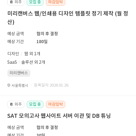
외주
모집 중
마감임박
📔
미리캔버스 웹/인쇄용 디자인 템플릿 정기 제작 (월 정
산)
예상 금액
협의 후 결정
예상 기간
180일
디자인
웹 외 1개
SaaSㆍ솔루션 외 2개
미리캔버스
· 등록일자 2026.01.26.
서울특별시
외주
모집 중
마감임박
📔
SAT 모의고사 웹사이트 서버 이관 및 DB 튜닝
예상 금액
협의 후 결정
예상 기간
30일