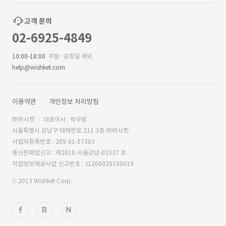
고객 문의
02-6925-4849
10:00-18:00
주말·공휴일 제외
help@wishket.com
이용약관
개인정보 처리방침
㈜위시켓
대표이사 : 박우범
서울특별시 강남구 테헤란로 211 3층 ㈜위시켓
사업자등록번호 : 209-81-57303
통신판매업신고 : 제2018-서울강남-02337 호
직업정보제공사업 신고번호 : J1200020180019
© 2013 Wishket Corp.