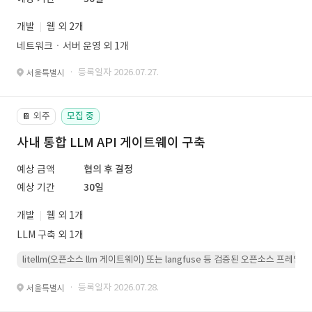
개발
웹 외 2개
네트워크ㆍ서버 운영 외 1개
· 등록일자 2026.07.27.
서울특별시
외주
모집 중
📔
사내 통합 LLM API 게이트웨이 구축
예상 금액
협의 후 결정
예상 기간
30일
개발
웹 외 1개
LLM 구축 외 1개
litellm(오픈소스 llm 게이트웨이) 또는 langfuse 등 검증된 오픈소스 프
· 등록일자 2026.07.28.
서울특별시