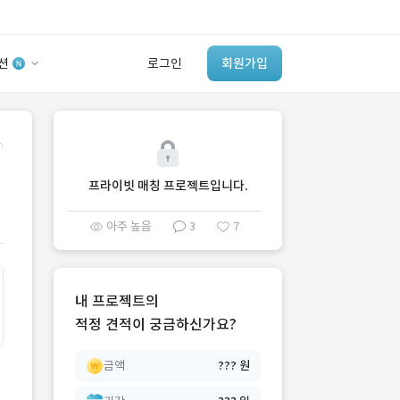
션
로그인
회원가입
유사사례 검색 AI
.
‘이런 거’ 만들어본
개발 회사 있어?
프라이빗 매칭 프로젝트입니다.
바로가기
아주 높음
3
7
내 프로젝트의
적정 견적이 궁금하신가요?
금액
??? 원