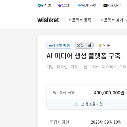
위시켓
요즘IT
AIDP - AX
Rise ERP
프로젝트 등록
프로젝트 찾기
프로젝트 찾기
모집 마감
유사사례 검색 A
외주
프라이빗 매칭
AI 미디어 생성 플랫폼 구축
개발
디자인
기획
웹
Gen AI 서비스,
그래
400,000,000원
예상 금액
금액 조율 가능
모집 마감일
2025년 09월 18일