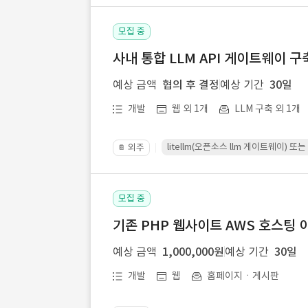
모집 중
사내 통합 LLM API 게이트웨이 구
예상 금액
협의 후 결정
예상 기간
30일
개발
웹 외 1개
LLM 구축 외 1개
litellm(오픈소스 llm 게이트웨이)
외주
📔
모집 중
기존 PHP 웹사이트 AWS 호스팅 
예상 금액
1,000,000원
예상 기간
30일
개발
웹
홈페이지ㆍ게시판