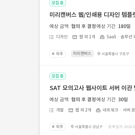
모집 중
미리캔버스 웹/인쇄용 디자인 템플릿 
예상 금액
협의 후 결정
예상 기간
180일
디자인
웹 외 1개
SaaSㆍ솔루션 
미리캔버스
외주
·
서울특별시 구로구
📔
모집 중
SAT 모의고사 웹사이트 서버 이관 
예상 금액
협의 후 결정
예상 기간
30일
개발
웹 외 2개
네트워크ㆍ서버 운
외주
· 등록일자 2026.07
서울특별시 강남구
📔