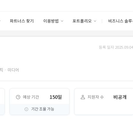
파트너스 찾기
이용방법
포트폴리오
비즈니스 솔루
이용방법
포트폴리오
엔터프라이즈
I
파트너 등급
이용후기
등록 일자 2025.09.04
안심 코드 케어
이용요금
솔루션 마켓
고객센터
스토어
픽ㆍ미디어
150일
비공개
예상 기간
지원자 수
기간 조율 가능