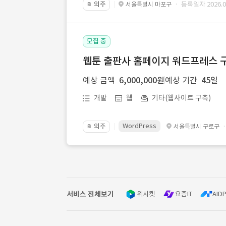
외주
· 등록일자 2026.07
서울특별시 마포구
📔
모집 중
웹툰 출판사 홈페이지 워드프레스 구
예상 금액
6,000,000원
예상 기간
45일
개발
웹
기타(웹사이트 구축)
WordPress
외주
서울특별시 구로구
📔
서비스 전체보기
위시켓
요즘IT
AIDP