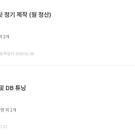
정기 제작 (월 정산)
외 2개
 등록일자 2026.01.26.
및 DB 튜닝
영 외 1개
.27.