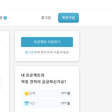
션
로그인
회원가입
유사사례 검색 AI
.
프로젝트 지원하기
‘이런 거’ 만들어본
개발 회사 있어?
로그인
하여 편리하게 이용하세요!
바로가기
내 프로젝트의
적정 견적이 궁금하신가요?
금액
??? 원
기간
??? 일