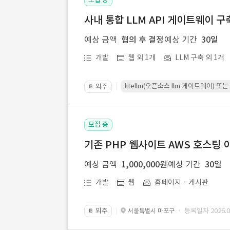
사내 통합 LLM API 게이트웨이 구
예상 금액
협의 후 결정
예상 기간
30일
개발
웹 외 1개
LLM 구축 외 1개
litellm(오픈소스 llm 게이트웨이)
외주
📔
모집 중
기존 PHP 웹사이트 AWS 호스팅 
예상 금액
1,000,000원
예상 기간
30일
개발
웹
홈페이지ㆍ게시판
외주
· 등록일자 2026.07
서울특별시 마포구
📔