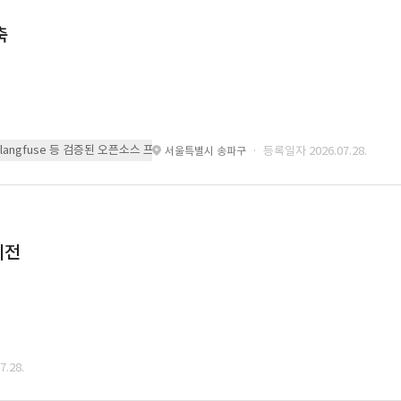
축
 또는 langfuse 등 검증된 오픈소스 프레임워크를 기반으로 시스템을 구축
· 등록일자 2026.07.28.
서울특별시 송파구
이전
.28.