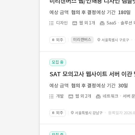
미리캔버스 웹/인쇄용 디자인 템플릿 
예상 금액
협의 후 결정
예상 기간
180일
디자인
웹 외 1개
SaaSㆍ솔루션 
미리캔버스
외주
·
서울특별시 구로구
📔
모집 중
SAT 모의고사 웹사이트 서버 이관 
예상 금액
협의 후 결정
예상 기간
30일
개발
웹 외 2개
네트워크ㆍ서버 운
외주
· 등록일자 2026.07
서울특별시 강남구
📔
모집 중