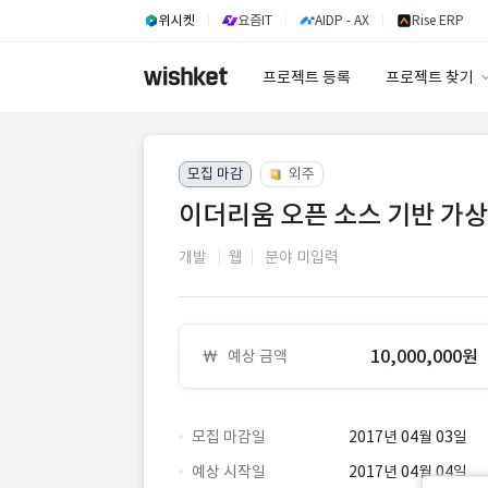
위시켓
요즘IT
AIDP - AX
Rise ERP
프로젝트 등록
프로젝트 찾기
프로젝트 찾기
모집 마감
외주
유사사례 검색 A
이더리움 오픈 소스 기반 가상
개발
웹
분야 미입력
10,000,000원
예상 금액
모집 마감일
2017년 04월 03일
예상 시작일
2017년 04월 04일