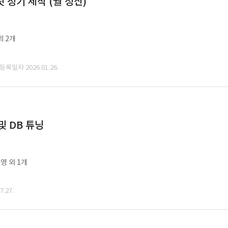
정기 제작 (월 정산)
외 2개
 등록일자 2026.01.26.
및 DB 튜닝
영 외 1개
.27.