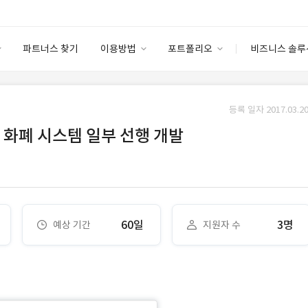
파트너스 찾기
이용방법
포트폴리오
비즈니스 솔루
이용방법
포트폴리오
엔터프라이즈
I
파트너 등급
이용후기
등록 일자 2017.03.20
안심 코드 케어
이용요금
솔루션 마켓
 화폐 시스템 일부 선행 개발
고객센터
스토어
60일
3명
예상 기간
지원자 수