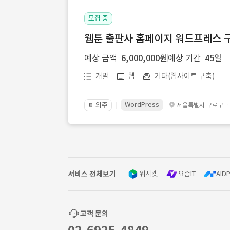
모집 중
웹툰 출판사 홈페이지 워드프레스 구
예상 금액
6,000,000원
예상 기간
45일
개발
웹
기타(웹사이트 구축)
WordPress
외주
서울특별시 구로구
📔
서비스 전체보기
위시켓
요즘IT
AIDP
고객 문의