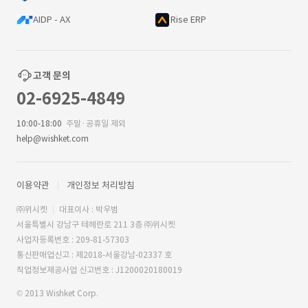
AIDP - AX
Rise ERP
고객 문의
02-6925-4849
10:00-18:00
주말·공휴일 제외
help@wishket.com
이용약관
개인정보 처리방침
㈜위시켓
대표이사 : 박우범
서울특별시 강남구 테헤란로 211 3층 ㈜위시켓
사업자등록번호 : 209-81-57303
통신판매업신고 : 제2018-서울강남-02337 호
직업정보제공사업 신고번호 : J1200020180019
© 2013 Wishket Corp.