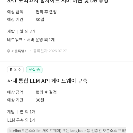
SAT 모의고사 웹사이트 서버 이관 및 DB 튜닝
예상 금액
협의 후 결정
예상 기간
30일
개발
웹 외 2개
네트워크ㆍ서버 운영 외 1개
· 등록일자 2026.07.27.
서울특별시
외주
모집 중
📔
사내 통합 LLM API 게이트웨이 구축
예상 금액
협의 후 결정
예상 기간
30일
개발
웹 외 1개
LLM 구축 외 1개
litellm(오픈소스 llm 게이트웨이) 또는 langfuse 등 검증된 오픈소스 프