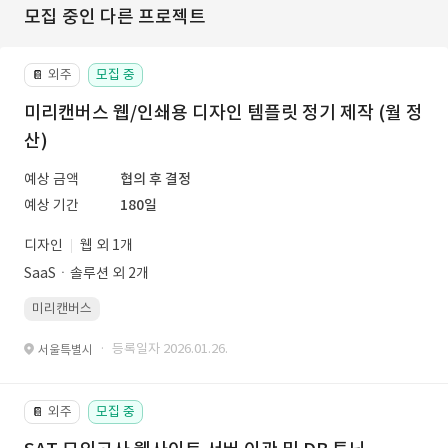
모집 중인 다른 프로젝트
외주
모집 중
📔
미리캔버스 웹/인쇄용 디자인 템플릿 정기 제작 (월 정
산)
예상 금액
협의 후 결정
예상 기간
180일
디자인
웹 외 1개
SaaSㆍ솔루션 외 2개
미리캔버스
· 등록일자 2026.01.26.
서울특별시
외주
모집 중
📔