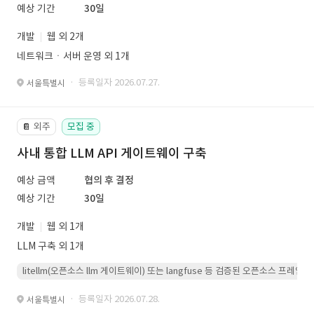
예상 기간
30일
개발
웹 외 2개
네트워크ㆍ서버 운영 외 1개
· 등록일자 2026.07.27.
서울특별시
외주
모집 중
📔
사내 통합 LLM API 게이트웨이 구축
예상 금액
협의 후 결정
예상 기간
30일
개발
웹 외 1개
LLM 구축 외 1개
litellm(오픈소스 llm 게이트웨이) 또는 langfuse 등 검증된 오픈소스 프
· 등록일자 2026.07.28.
서울특별시