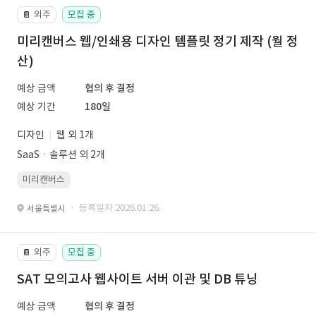
외주
모집 중
📔
미리캔버스 웹/인쇄용 디자인 템플릿 정기 제작 (월 정
산)
예상 금액
협의 후 결정
예상 기간
180일
디자인
웹 외 1개
SaaSㆍ솔루션 외 2개
미리캔버스
· 등록일자 2026.01.26.
서울특별시
외주
모집 중
📔
SAT 모의고사 웹사이트 서버 이관 및 DB 튜닝
예상 금액
협의 후 결정