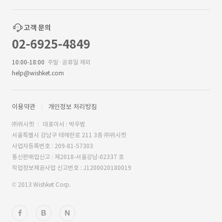
고객 문의
02-6925-4849
10:00-18:00
주말·공휴일 제외
help@wishket.com
이용약관
개인정보 처리방침
㈜위시켓
대표이사 : 박우범
서울특별시 강남구 테헤란로 211 3층 ㈜위시켓
사업자등록번호 : 209-81-57303
통신판매업신고 : 제2018-서울강남-02337 호
직업정보제공사업 신고번호 : J1200020180019
© 2013 Wishket Corp.