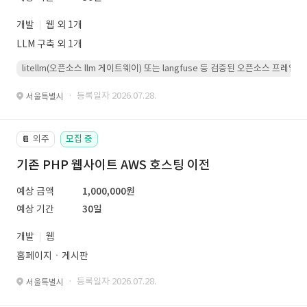
개발
웹 외 1개
LLM 구축 외 1개
litellm(오픈소스 llm 게이트웨이) 또는 langfuse 등 검증된 오픈소스 프
· 등록일자 2026.07.28.
서울특별시
외주
모집 중
📔
기존 PHP 웹사이트 AWS 호스팅 이전
예상 금액
1,000,000원
예상 기간
30일
개발
웹
홈페이지ㆍ게시판
· 등록일자 2026.07.28.
서울특별시