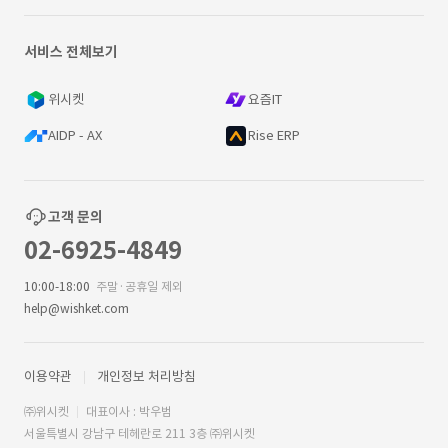
서비스 전체보기
위시켓
요즘IT
AIDP - AX
Rise ERP
고객 문의
02-6925-4849
10:00-18:00
주말·공휴일 제외
help@wishket.com
이용약관
개인정보 처리방침
㈜위시켓
대표이사 : 박우범
서울특별시 강남구 테헤란로 211 3층 ㈜위시켓