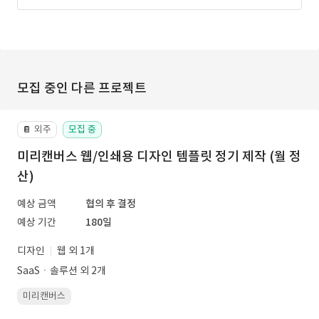
모집 중인 다른 프로젝트
외주
모집 중
📔
미리캔버스 웹/인쇄용 디자인 템플릿 정기 제작 (월 정
산)
예상 금액
협의 후 결정
예상 기간
180일
디자인
웹 외 1개
SaaSㆍ솔루션 외 2개
미리캔버스