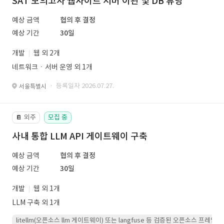
SAT 모의고사 웹사이트 서버 이관 및 DB 튜닝
예상 금액
협의 후 결정
예상 기간
30일
개발
웹 외 2개
네트워크ㆍ서버 운영 외 1개
· 등록일자 2026.07.27.
서울특별시
외주
모집 중
📔
사내 통합 LLM API 게이트웨이 구축
예상 금액
협의 후 결정
예상 기간
30일
개발
웹 외 1개
LLM 구축 외 1개
litellm(오픈소스 llm 게이트웨이) 또는 langfuse 등 검증된 오픈소스 프