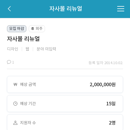
자사몰 리뉴얼
모집 마감
외주
📔
자사몰 리뉴얼
디자인
웹
분야 미입력
1
등록 일자 2014.10.02.
2,000,000원
예상 금액
15일
예상 기간
2명
지원자 수