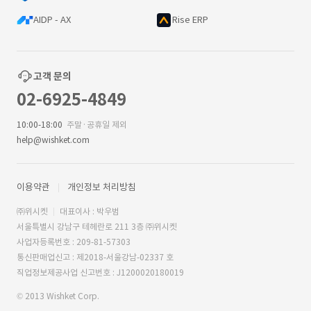
AIDP - AX
Rise ERP
고객 문의
02-6925-4849
10:00-18:00
주말·공휴일 제외
help@wishket.com
이용약관
개인정보 처리방침
㈜위시켓
대표이사 : 박우범
서울특별시 강남구 테헤란로 211 3층 ㈜위시켓
사업자등록번호 : 209-81-57303
통신판매업신고 : 제2018-서울강남-02337 호
직업정보제공사업 신고번호 : J1200020180019
© 2013 Wishket Corp.