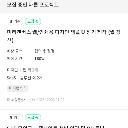
모집 중인 다른 프로젝트
외주
모집 중
📔
미리캔버스 웹/인쇄용 디자인 템플릿 정기 제작 (월 정
산)
예상 금액
협의 후 결정
예상 기간
180일
디자인
웹 외 1개
SaaSㆍ솔루션 외 2개
미리캔버스
· 등록일자 2026.01.26.
서울특별시
외주
모집 중
📔