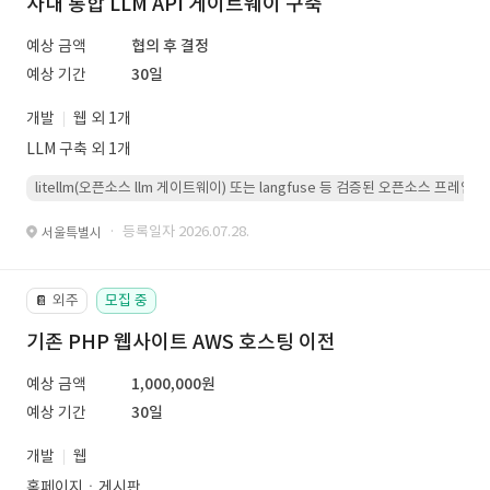
사내 통합 LLM API 게이트웨이 구축
예상 금액
협의 후 결정
예상 기간
30일
개발
웹 외 1개
LLM 구축 외 1개
litellm(오픈소스 llm 게이트웨이) 또는 langfuse 등 검증된 오픈소스 프
· 등록일자 2026.07.28.
서울특별시
외주
모집 중
📔
기존 PHP 웹사이트 AWS 호스팅 이전
예상 금액
1,000,000원
예상 기간
30일
개발
웹
홈페이지ㆍ게시판