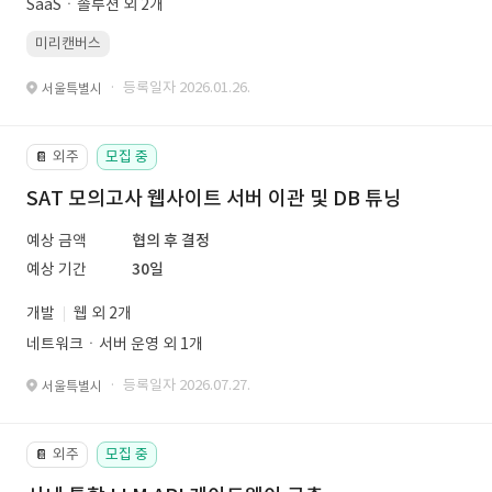
SaaSㆍ솔루션 외 2개
미리캔버스
· 등록일자 2026.01.26.
서울특별시
외주
모집 중
📔
SAT 모의고사 웹사이트 서버 이관 및 DB 튜닝
예상 금액
협의 후 결정
예상 기간
30일
개발
웹 외 2개
네트워크ㆍ서버 운영 외 1개
· 등록일자 2026.07.27.
서울특별시
외주
모집 중
📔