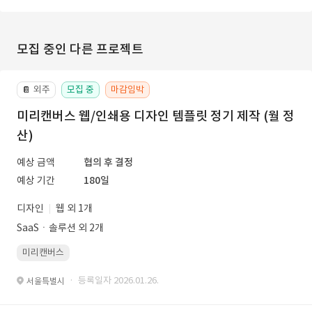
모집 중인 다른 프로젝트
외주
모집 중
마감임박
📔
미리캔버스 웹/인쇄용 디자인 템플릿 정기 제작 (월 정
산)
예상 금액
협의 후 결정
예상 기간
180일
디자인
웹 외 1개
SaaSㆍ솔루션 외 2개
미리캔버스
· 등록일자 2026.01.26.
서울특별시