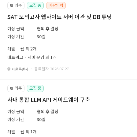
외주
모집 중
마감임박
📔
SAT 모의고사 웹사이트 서버 이관 및 DB 튜닝
예상 금액
협의 후 결정
예상 기간
30일
개발
웹 외 2개
네트워크ㆍ서버 운영 외 1개
· 등록일자 2026.07.27.
서울특별시
외주
모집 중
📔
사내 통합 LLM API 게이트웨이 구축
예상 금액
협의 후 결정
예상 기간
30일
개발
웹 외 1개