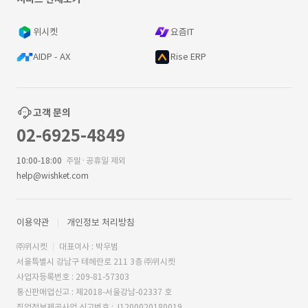
위시켓
요즘IT
AIDP - AX
Rise ERP
고객 문의
02-6925-4849
10:00-18:00
주말·공휴일 제외
help@wishket.com
이용약관
개인정보 처리방침
㈜위시켓
대표이사 : 박우범
서울특별시 강남구 테헤란로 211 3층 ㈜위시켓
사업자등록번호 : 209-81-57303
통신판매업신고 : 제2018-서울강남-02337 호
직업정보제공사업 신고번호 : J1200020180019