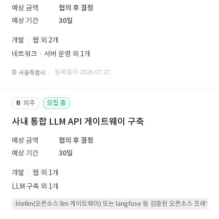
예상 금액
협의 후 결정
예상 기간
30일
개발
웹 외 2개
네트워크ㆍ서버 운영 외 1개
· 등록일자 2026.07.27.
서울특별시
외주
모집 중
📔
사내 통합 LLM API 게이트웨이 구축
예상 금액
협의 후 결정
예상 기간
30일
개발
웹 외 1개
LLM 구축 외 1개
litellm(오픈소스 llm 게이트웨이) 또는 langfuse 등 검증된 오픈소스 프