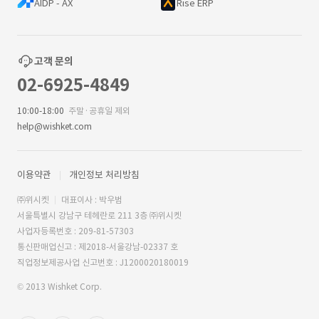
AIDP - AX
Rise ERP
고객 문의
02-6925-4849
10:00-18:00
주말·공휴일 제외
help@wishket.com
이용약관
개인정보 처리방침
㈜위시켓
대표이사 : 박우범
서울특별시 강남구 테헤란로 211 3층 ㈜위시켓
사업자등록번호 : 209-81-57303
통신판매업신고 : 제2018-서울강남-02337 호
직업정보제공사업 신고번호 : J1200020180019
© 2013 Wishket Corp.