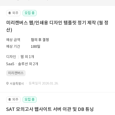
외주
모집 중
📔
미리캔버스 웹/인쇄용 디자인 템플릿 정기 제작 (월 정
산)
예상 금액
협의 후 결정
예상 기간
180일
디자인
웹 외 1개
SaaSㆍ솔루션 외 2개
미리캔버스
· 등록일자 2026.01.26.
서울특별시
외주
모집 중
📔
SAT 모의고사 웹사이트 서버 이관 및 DB 튜닝