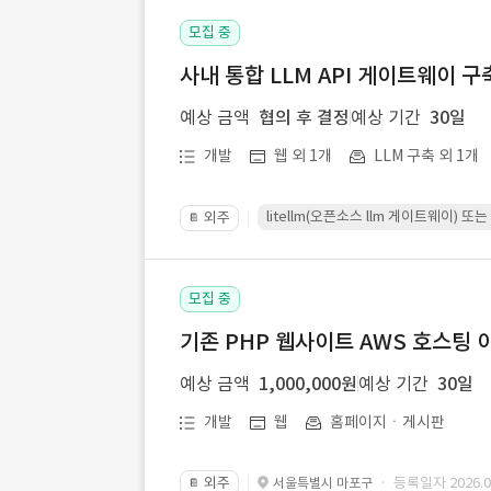
모집 중
사내 통합 LLM API 게이트웨이 구
예상 금액
협의 후 결정
예상 기간
30일
개발
웹 외 1개
LLM 구축 외 1개
litellm(오픈소스 llm 게이트웨이)
외주
📔
모집 중
기존 PHP 웹사이트 AWS 호스팅 
예상 금액
1,000,000원
예상 기간
30일
개발
웹
홈페이지ㆍ게시판
외주
· 등록일자 2026.07
서울특별시 마포구
📔