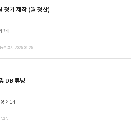
정기 제작 (월 정산)
외 2개
 등록일자 2026.01.26.
및 DB 튜닝
영 외 1개
.27.