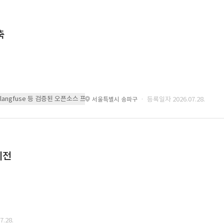
축
 또는 langfuse 등 검증된 오픈소스 프레임워크를 기반으로 시스템을 구축
· 등록일자 2026.07.28.
서울특별시 송파구
이전
.28.