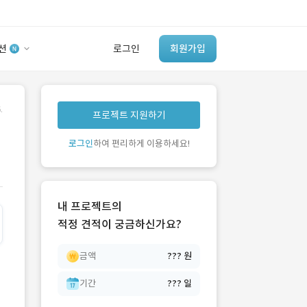
션
로그인
회원가입
유사사례 검색 AI
.
프로젝트 지원하기
‘이런 거’ 만들어본
개발 회사 있어?
로그인
하여 편리하게 이용하세요!
바로가기
내 프로젝트의
적정 견적이 궁금하신가요?
금액
??? 원
기간
??? 일