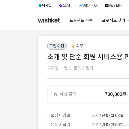
위시켓
요즘IT
AIDP - AX
Rise ERP
프로젝트 등록
프로젝트 찾기
프로젝트 찾기
모집 마감
외주
유사사례 검색 A
소개 및 단순 회원 서비스용 
디자인
웹
분야 미입력
700,000원
예상 금액
모집 마감일
2017년 07월 03일
예상 시작일
2017년 07월 04일