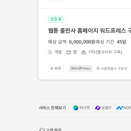
모집 중
웹툰 출판사 홈페이지 워드프레스 구
예상 금액
6,000,000원
예상 기간
45일
개발
웹
기타(웹사이트 구축)
WordPress
외주
서울특별시 구로구
📔
서비스 전체보기
위시켓
요즘IT
AIDP
고객 문의