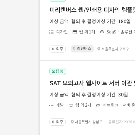
미리캔버스 웹/인쇄용 디자인 템플릿 
예상 금액
협의 후 결정
예상 기간
180일
디자인
웹 외 1개
SaaSㆍ솔루션 
미리캔버스
외주
·
서울특별시 구로구
📔
모집 중
SAT 모의고사 웹사이트 서버 이관 
예상 금액
협의 후 결정
예상 기간
30일
개발
웹 외 2개
네트워크ㆍ서버 운
외주
· 등록일자 2026.07
서울특별시 강남구
📔