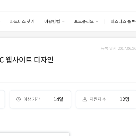
파트너스 찾기
이용방법
포트폴리오
비즈니스 솔루
이용방법
포트폴리오
엔터프라이즈
I
파트너 등급
이용후기
등록 일자 2017.06.26
안심 코드 케어
이용요금
솔루션 마켓
PC 웹사이트 디자인
고객센터
스토어
14일
12명
예상 기간
지원자 수