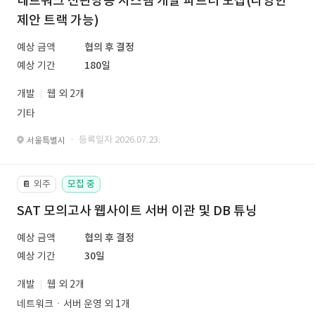
네트워크 전관방송 시스템 개발 파트너 모집(다양한
제안 트랙 가능)
예상 금액
협의 후 결정
예상 기간
180일
개발
웹 외 2개
기타
· 등록일자 2026.07.23.
서울특별시
외주
모집 중
📔
SAT 모의고사 웹사이트 서버 이관 및 DB 튜닝
예상 금액
협의 후 결정
예상 기간
30일
개발
웹 외 2개
네트워크ㆍ서버 운영 외 1개