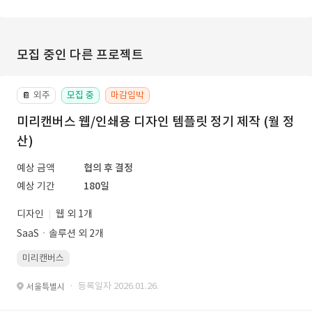
모집 중인 다른 프로젝트
외주
모집 중
마감임박
📔
미리캔버스 웹/인쇄용 디자인 템플릿 정기 제작 (월 정
산)
예상 금액
협의 후 결정
예상 기간
180일
디자인
웹 외 1개
SaaSㆍ솔루션 외 2개
미리캔버스
· 등록일자 2026.01.26.
서울특별시