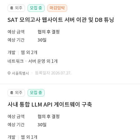
외주
모집 중
마감임박
📔
SAT 모의고사 웹사이트 서버 이관 및 DB 튜닝
예상 금액
협의 후 결정
예상 기간
30일
개발
웹 외 2개
네트워크ㆍ서버 운영 외 1개
· 등록일자 2026.07.27.
서울특별시
외주
모집 중
📔
사내 통합 LLM API 게이트웨이 구축
예상 금액
협의 후 결정
예상 기간
30일
개발
웹 외 1개