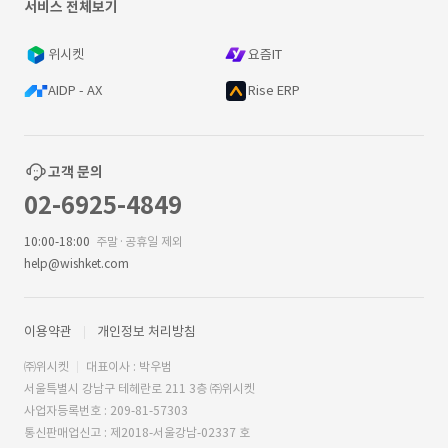
서비스 전체보기
위시켓
요즘IT
AIDP - AX
Rise ERP
고객 문의
02-6925-4849
10:00-18:00
주말·공휴일 제외
help@wishket.com
이용약관
개인정보 처리방침
㈜위시켓
대표이사 : 박우범
서울특별시 강남구 테헤란로 211 3층 ㈜위시켓
사업자등록번호 : 209-81-57303
통신판매업신고 : 제2018-서울강남-02337 호