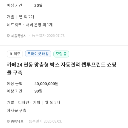
예상 기간
30일
개발
웹 외 2개
네트워크ㆍ서버 운영 외 1개
· 등록일자 2026.07.27.
서울특별시
외주
프라이빗 매칭
모집 중
📔
카페24 연동 맞춤형 박스 자동견적 웹투프린트 쇼핑
몰 구축
예상 금액
40,000,000원
예상 기간
90일
개발 · 디자인 · 기획
웹 외 2개
자사몰 구축
· 등록일자 2026.08.03.
충청남도