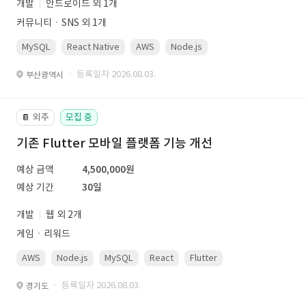
개발
안드로이드 외 1개
커뮤니티ㆍSNS 외 1개
MySQL
React Native
AWS
Node.js
· 등록일자 2026.08.03.
부산광역시
외주
모집 중
📔
기존 Flutter 모바일 플랫폼 기능 개선
예상 금액
4,500,000원
예상 기간
30일
개발
웹 외 2개
게임ㆍ리워드
AWS
Node.js
MySQL
React
Flutter
· 등록일자 2026.08.03.
경기도