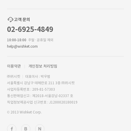
고객 문의
02-6925-4849
10:00-18:00
주말·공휴일 제외
help@wishket.com
이용약관
개인정보 처리방침
㈜위시켓
대표이사 : 박우범
서울특별시 강남구 테헤란로 211 3층 ㈜위시켓
사업자등록번호 : 209-81-57303
통신판매업신고 : 제2018-서울강남-02337 호
직업정보제공사업 신고번호 : J1200020180019
© 2013 Wishket Corp.