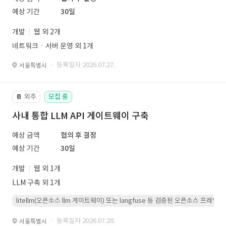
예상 기간
30일
개발
웹 외 2개
네트워크ㆍ서버 운영 외 1개
· 등록일자 2026.07.27.
서울특별시
외주
모집 중
📔
사내 통합 LLM API 게이트웨이 구축
예상 금액
협의 후 결정
예상 기간
30일
개발
웹 외 1개
LLM 구축 외 1개
litellm(오픈소스 llm 게이트웨이) 또는 langfuse 등 검증된 오픈소스 프
· 등록일자 2026.07.28.
서울특별시