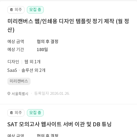
외주
모집 중
📔
미리캔버스 웹/인쇄용 디자인 템플릿 정기 제작 (월 정
산)
예상 금액
협의 후 결정
예상 기간
180일
디자인
웹 외 1개
SaaSㆍ솔루션 외 2개
미리캔버스
· 등록일자 2026.01.26.
서울특별시
외주
모집 중
📔
SAT 모의고사 웹사이트 서버 이관 및 DB 튜닝
예상 금액
협의 후 결정