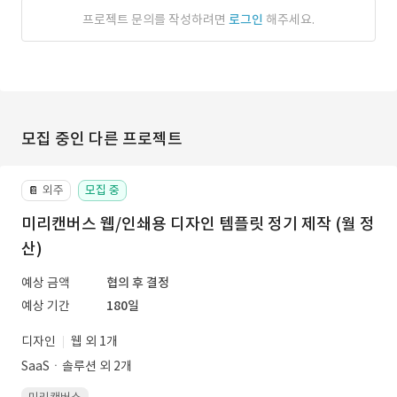
프로젝트 문의를 작성하려면
로그인
해주세요.
모집 중인 다른 프로젝트
외주
모집 중
📔
미리캔버스 웹/인쇄용 디자인 템플릿 정기 제작 (월 정
산)
예상 금액
협의 후 결정
예상 기간
180일
디자인
웹 외 1개
SaaSㆍ솔루션 외 2개