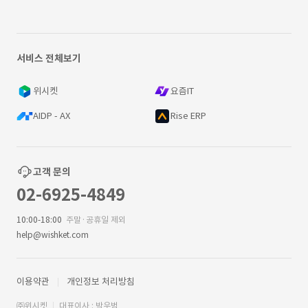
서비스 전체보기
위시켓
요즘IT
AIDP - AX
Rise ERP
고객 문의
02-6925-4849
10:00-18:00
주말·공휴일 제외
help@wishket.com
이용약관
개인정보 처리방침
㈜위시켓
대표이사 : 박우범