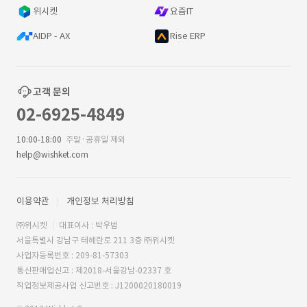
위시켓
요즘IT
AIDP - AX
Rise ERP
고객 문의
02-6925-4849
10:00-18:00
주말·공휴일 제외
help@wishket.com
이용약관
개인정보 처리방침
㈜위시켓
대표이사 : 박우범
서울특별시 강남구 테헤란로 211 3층 ㈜위시켓
사업자등록번호 : 209-81-57303
통신판매업신고 : 제2018-서울강남-02337 호
직업정보제공사업 신고번호 : J1200020180019