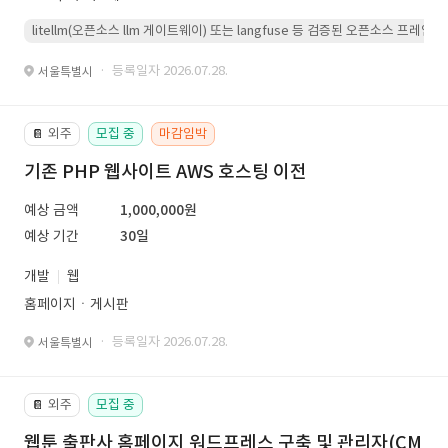
litellm(오픈소스 llm 게이트웨이) 또는 langfuse 등 검증된 오픈소스 프
· 등록일자 2026.07.28.
서울특별시
외주
모집 중
마감임박
📔
기존 PHP 웹사이트 AWS 호스팅 이전
예상 금액
1,000,000원
예상 기간
30일
개발
웹
홈페이지ㆍ게시판
· 등록일자 2026.07.28.
서울특별시
외주
모집 중
📔
웹툰 출판사 홈페이지 워드프레스 구축 및 관리자(CM