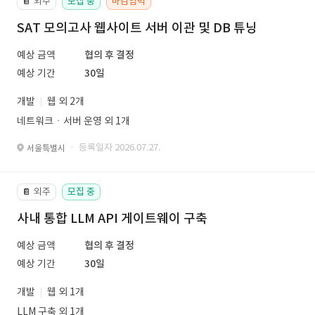
외주
모집 중
마감임박
📔
SAT 모의고사 웹사이트 서버 이관 및 DB 튜닝
예상 금액
협의 후 결정
예상 기간
30일
개발
웹 외 2개
네트워크ㆍ서버 운영 외 1개
· 등록일자 2026.07.27.
서울특별시
외주
모집 중
📔
사내 통합 LLM API 게이트웨이 구축
예상 금액
협의 후 결정
예상 기간
30일
개발
웹 외 1개
LLM 구축 외 1개