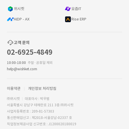
위시켓
요즘IT
AIDP - AX
Rise ERP
고객 문의
02-6925-4849
10:00-18:00
주말·공휴일 제외
help@wishket.com
이용약관
개인정보 처리방침
㈜위시켓
대표이사 : 박우범
서울특별시 강남구 테헤란로 211 3층 ㈜위시켓
사업자등록번호 : 209-81-57303
통신판매업신고 : 제2018-서울강남-02337 호
직업정보제공사업 신고번호 : J1200020180019